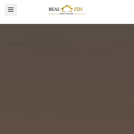
REAL FIN
Asistent • Online
Dobrý deň, som váš asistent REAL FIN. 
Pomôžem vám s odhadom ceny, 
predajom/kúpou nehnuteľnosti alebo 
hypotékou. Vyberte jednu možnosť nižšie alebo 
mi napíšte, čo riešite.
Konzultácia zdarma