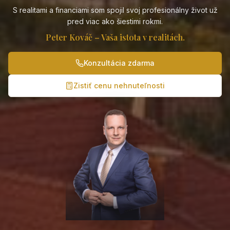
S realitami a financiami som spojil svoj profesionálny život už
pred viac ako šiestimi rokmi.
Peter Kováč – Vaša istota v realitách.
Konzultácia zdarma
Zistiť cenu nehnuteľnosti
Zistiť viac
Zistiť viac
Zistiť viac