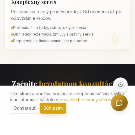
Komplexný servis
Postarám sa o celý proces predaja. Od ocenenia až po
odovzdanie kľúčov.
Profesionálne fotky, video, texty, inzercia
Obhliadky, rezervácia, zmluvy a právny servis
Prepojenie na financovanie cez partnerov
Koľko môže stáť môj byt/dom?
Čo zvýši cenu pred predajom?
Dokumenty pri predaji
Na čo si dať pozor pri kúpe?
Nájsť nehnuteľnosť
Začnite
bezplatnou konzultáciou
Kroky k hypotéke
Výpočet splátky
Cena spolupráce
Táto stránka používa cookies na zlepšenie vášho zážitku.
Nezáväzne prediskutujeme vaše potreby, možnosti
Bezplatná konzultácia
Viac informácií nájdete v
pravidlách ochrany súkromia
.
a nájdeme optimálne riešenie. Či už predávate,
Odmietnuť
Súhlasím
kupujete alebo potrebujete financovanie.
0917 306 078